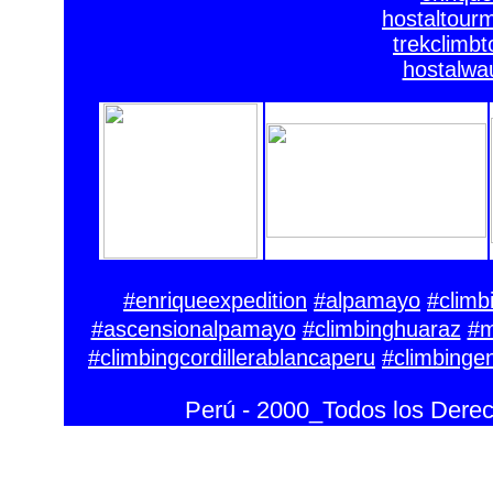
hostaltour
trekclimb
hostalwa
#enriqueexpedition
#alpamayo
#climb
#ascensionalpamayo
#climbinghuaraz
#m
#climbingcordillerablancaperu
#climbinge
Perú - 2000_Todos los Dere