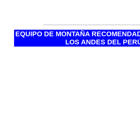
• Música ambiental.
• Aire acondicionado y calefacción.
• Luz individual de lectura
EQUIPO DE MONTAÑA RECOMENDAD
LOS ANDES DEL PER
·Botas de trekking.
·Botas de alta montaña.
·Calcetines de trekking (fibras sin
·Calcetines térmicos.
·Polainas/cubrebotas.
·Guantes finos de microfibra.
·Guantes de forro polar o lana.
·Manoplas acolchadas.
·Gorro para el sol.
·Gorro para el frío (forro polar u ot
·Camisetas de microfibra y térmi