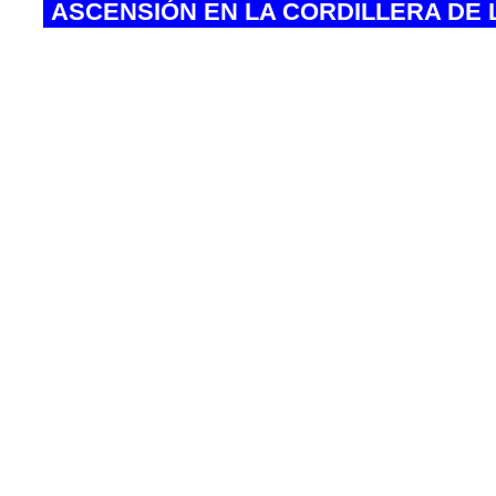
ASCENSIÓN EN LA CORDILLERA DE
* Trekking de Aclimatación Laguna Churu
* Altitud máxima Ascensión Alpamayo
* Dificultad
* Duración
* Ruta de ascensión Nev. Alpamayo
* Época Recomendada
* Ubicación
* Punto de Inicio de la Expedición
* Medio de trasporte de Lima – Huaraz – 
* Lugares de Visita
* Tipo
* Tº Ascensión Alpamayo.
- Trekking