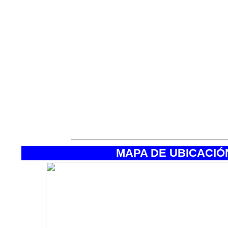
·Zapatillas de deporte.
·Bolsa con documentación y dine
·Piolet.
·Crampones automáticos (con ant
·Arnés.
·Casco.
·Puño Jumar y descensor.
·Mosquetones.
·Bolsas de plastico.
MAPA DE UBICACI