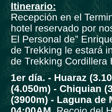
Itinerario:
Recepción en el Termin
hotel reservado por no
El Personal de” Enriqu
de Trekking le estará i
de Trekking Cordillera
1er día. -
Huaraz (3.1
(4.050m) - Chiquian (
(3900m) - Laguna de 
04:00AM.
Recojo del H