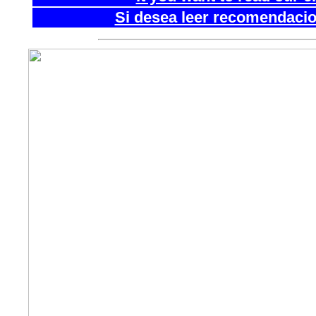
Si desea leer recomendacion