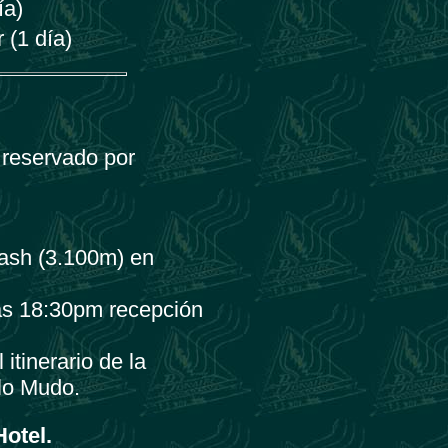
ía)
 (1 día)
 reservado por
ash (3.100m) en
as 18:30pm recepción
itinerario de la
lo Mudo.
otel.