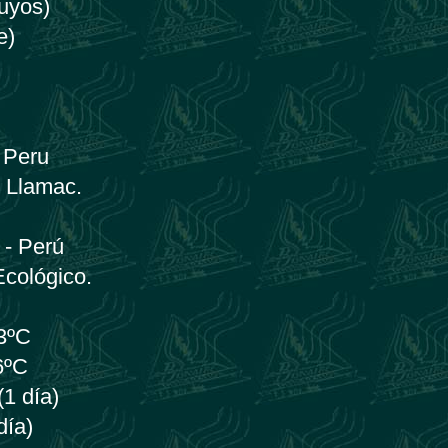
uyos)
e)
 Peru
- Llamac.
 - Perú
Ecológico.
23ºC
6ºC
(1 día)
día)