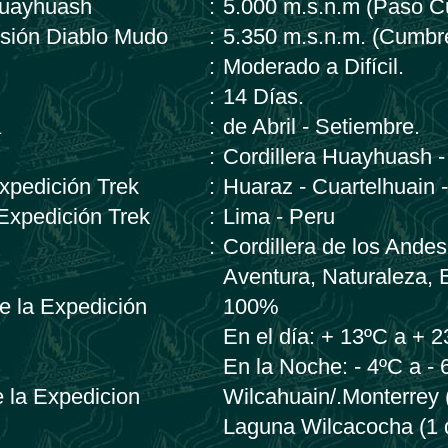
 Huayhuash
:
5.000 m.s.n.m (Paso C
nsión Diablo Mudo
:
5.350 m.s.n.m. (Cumbr
:
Moderado a Difícil.
:
14 Días.
a
:
de Abril - Setiembre.
:
Cordillera Huayhuash -
Expedición Trek
:
Huaraz - Cuartelhuain 
 Expedición Trek
:
Lima - Peru
:
Cordillera de los Andes
Aventura, Naturaleza, 
de la Expedición
100%
En el día: + 13ºC a + 
En la Noche: - 4ºC a - 
e la Expedicion
Wilcahuain/.Monterrey 
Laguna Wilcacocha (1 