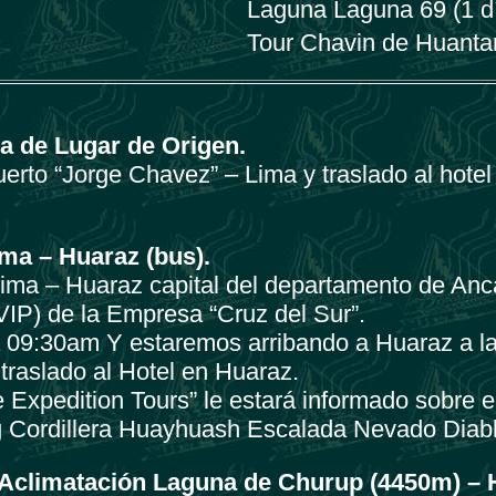
Laguna Laguna 69 (1 d
Tour Chavin de Huantar
a de Lugar de Origen.
erto “Jorge Chavez” – Lima y traslado al hotel
ima – Huaraz (bus).
ima – Huaraz capital del departamento de Anc
VIP) de la Empresa “Cruz del Sur”.
a 09:30am Y estaremos arribando a Huaraz a l
 traslado al Hotel en Huaraz.
 Expedition Tours” le estará informado sobre el 
g Cordillera Huayhuash Escalada Nevado Diab
 Aclimatación Laguna de Churup (4450m) – H