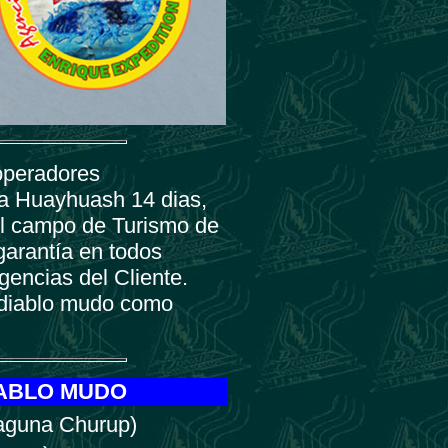
peradores
ra Huayhuash 14 dias,
el campo de Turismo de
garantía en todos
gencias del Cliente.
 diablo mudo como
IABLO MUDO
aguna Churup)