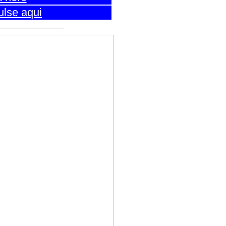
ulse aqui