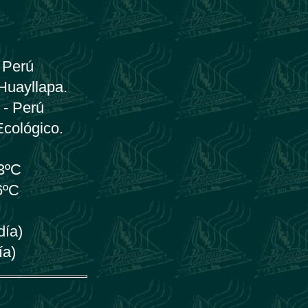
 Perú
 Huayllapa.
 - Perú
Ecológico.
23ºC
6ºC
día)
ía)