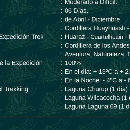
:
Moderado a Difícil.
:
06 Días.
a
:
de Abril - Diciembre
:
Cordillera Huayhuash -
 Expedición Trek
:
Huaraz -
-
Cuartelhuain
:
Cordillera de los Andes
:
Aventura, Naturaleza, 
de la Expedición
:
100%
:
En el día: + 13ºC a + 
:
En la Noche: - 4ºC a - 
el Trekking
:
Laguna Churup (1 día)
Laguna Wilcacocha (1 
Laguna Laguna 69 (1 d