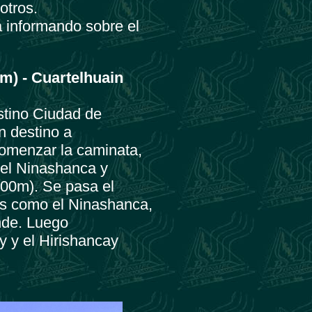
otros.
á informando sobre el
m) - Cuartelhuain
stino Ciudad de
n destino a
comenzar la caminata,
el Ninashanca y
100m). Se pasa el
s como el Ninashanca,
nde. Luego
 y el Hirishancay