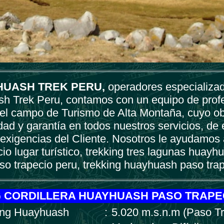
HUASH TREK PERU
,
operadores especializad
sh Trek Peru, contamos con un equipo de prof
 el campo de Turismo de Alta Montaña, cuyo obj
idad y garantía en todos nuestros servicios, de
 exigencias del Cliente. Nosotros le ayudamos 
o lugar turístico, trekking tres lagunas huayh
o trapecio peru, trekking huayhuash paso tra
 CORDILLERA HUAYHUASH PASO TRAPEC
king Huayhuash
:
5.020 m.s.n.m (Paso Tr