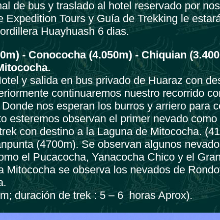
l de bus y traslado al hotel reservado por nos
e Expedition Tours y Guía de Trekking le estar
Cordillera Huayhuash 6 dias.
0m) - Conococha (4.050m) - Chiquian (3.400
Mitococha.
otel y salida en bus privado de Huaraz con de
riormente continuaremos nuestro recorrido co
 Donde nos esperan los burros y arriero para 
 esteremos observan el primer nevado como 
 trek con destino a la Laguna de Mitococha. (4
npunta (4700m). Se observan algunos nevado
omo el Pucacocha, Yanacocha Chico y el Gra
a Mitococha se observa los nevados de Rondoy
a.
m; duración de trek : 5 – 6 horas Aprox).