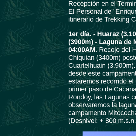
Recepción en el Termina
El Personal de” Enriqu
itinerario de Trekking 
1er día. -
Huaraz (3.10
(3900m) - Laguna de 
04:00AM.
Recojo del H
Chiquian (3400m) poste
Cuartelhuain (3.900m).
desde este campamento
estaremos recorrido el
primer paso de Cacana
Rondoy, las Lagunas c
observaremos la lagun
campamento Mitococh
(Desnivel: + 800 m.s.n.