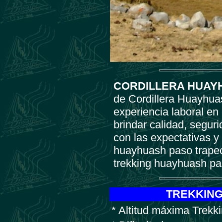
CORDILLERA HUAY
de Cordillera Huayhua
experiencia laboral en
brindar calidad, segur
con las expectativas y
huayhuash paso trapeci
trekking huayhuash pas
TREKKING
* Altitud máxima Trek