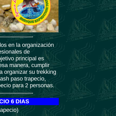
os en la organización
esionales de
etivo principal es
 esa manera, cumplir
a organizar su trekking
uash paso trapecio,
pecio para 2 personas.
IO 6 DIAS
apecio)