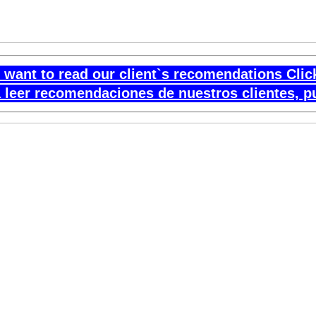
u want to read our client`s recomendations Clic
 leer recomendaciones de nuestros clientes, p