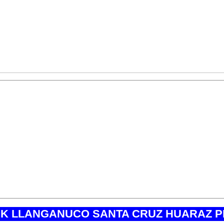
 SANTA CRUZ HUARAZ PERU,
operadores e
Llanganuco Santa Cruz Huaraz Peru, contamos
iencia laboral en el campo de Turismo de Alta 
lidad, seguridad y garantía en todos nuestros s
s expectativas y exigencias del Cliente. Noso
alida trekking cordillera blanca llanganuco san
anuco santa cruz en abril, mejor trekking cordil
K LLANGANUCO SANTA CRUZ HUARAZ 