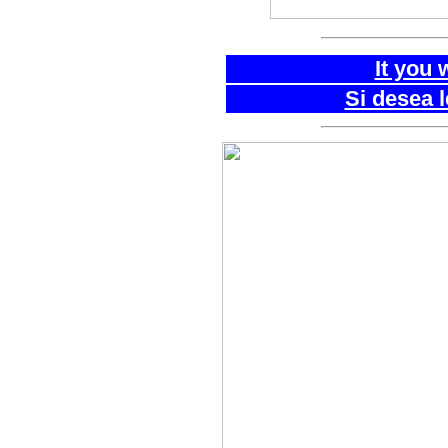
It you 
Si desea 