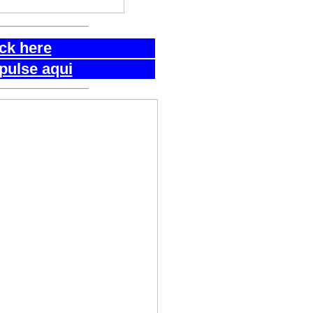
ick here
pulse aqui