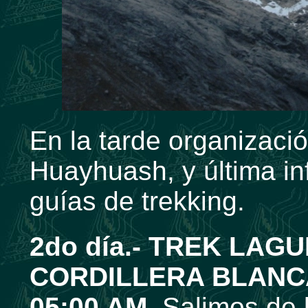
En la tarde organizaci
Huayhuash, y última in
guías de trekking.
2do día.-
TREK
LAGUN
CORDILLERA BLANC
05:00 AM.
Salimos de 