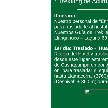
* Trekking de Aclim
Itinerario:
Nuestro personal de “Enr
para trasladarle al hosta
Nuestros Guía de Trek le
Llanganuco – Laguna 69 
1er día: Traslado - Hu
Recojo del Hotel y trasl
desde este lugar estarem
de Cashapampa en donde 
en para trasladar el eq
hasta Llamacorral (376
(Desnivel: + 860 m; dura