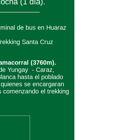
ocha (1 día).
erminal de bus en Huaraz
Trekking Santa Cruz
lamacorral (3760m).
d de Yungay - Caraz,
Blanca hasta el poblado
 quienes se encargaran
s comenzando el trekking