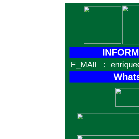
INFORMA
E_MAIL
:
enrique
Whats