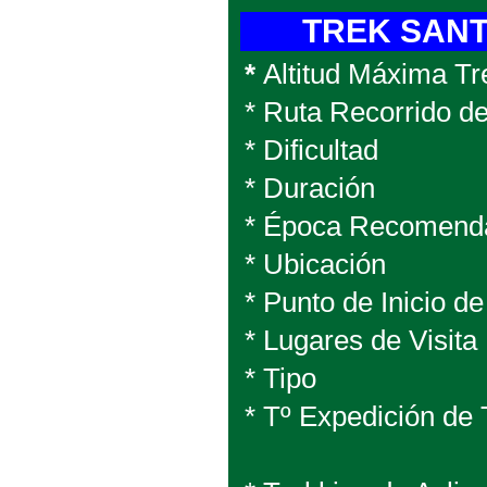
TREK SANT
*
Altitud Máxima Tr
* Ruta Recorrido d
* Dificultad
* Duración
* Época Reco
* Ubicación
* Punto de Inicio 
* Lugares de Visit
* Tipo
* Tº Expedición de 