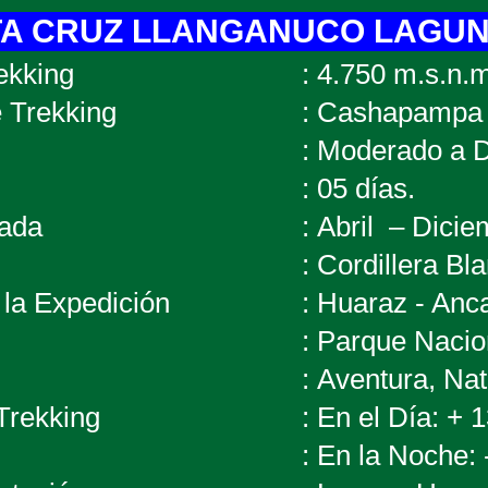
A CRUZ LLANGANUCO LAGUNA
ekking
:
4.750 m.s.n.m
e Trekking
:
Cashapampa -
:
Moderado a Di
:
05 días.
mendada
:
Abril – Dicie
:
Cordillera Bla
de la Expedición
:
Huaraz - Anc
a
:
Parque Nacio
:
Aventura, Nat
Trekking
:
En el Día: + 
:
En la Noche: 