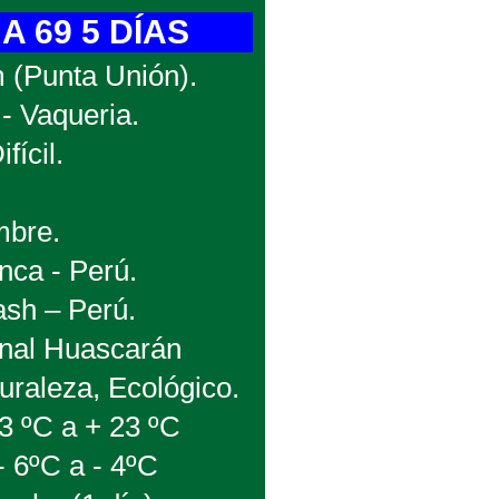
 69 5 DÍAS
 (Punta Unión).
 Vaqueria.
fícil.
mbre.
nca - Perú.
ash – Perú.
nal Huascarán
uraleza, Ecológico.
13 ºC a + 23 ºC
- 6ºC a - 4ºC