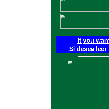
It you wan
Si desea leer