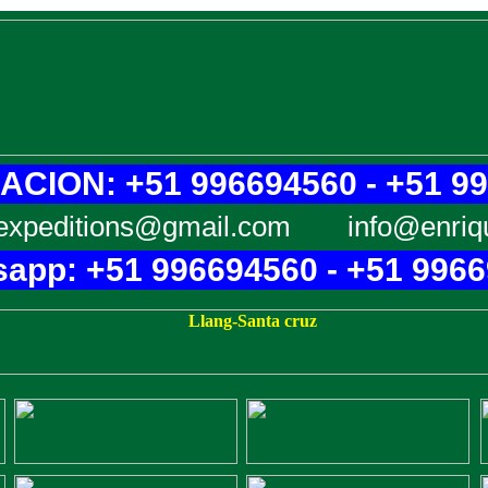
CION: +51 996694560 - +51 9
expeditions@gmail.com
info@enriq
app: +51 996694560 - +51 996