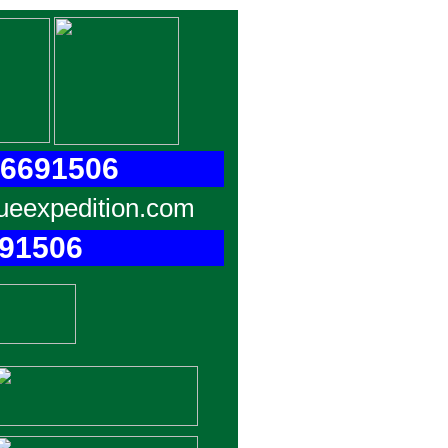
96691506
ueexpedition.com
691506