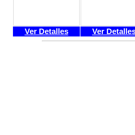
Ver Detalles
Ver Detalle
LLANGANUCO SANTA
HUARAZ PERU,
operad
organización de Llang
Trek Huaraz Peru, con
profesionales de exper
de Turismo de Alta Mon
principal es brindar ca