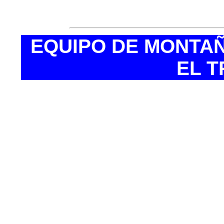
• Luz individual de le
EQUIPO DE MONTA
EL T
·Botas de trek
·Calcetines de
sintéticas: col
·Calcetines t
·Guantes finos
·Guantes de fo