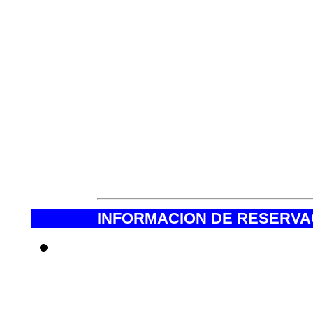
- Ropa Personal y equ
gorotex, casaca, guante
zapato de Trek , Ponch
el agua, Gorros para el 
etc )
- Bolsa de Dormir. (Pr
INFORMACION DE RESERVAC
* Estimados cliente
una reservación con 
manera el precio e