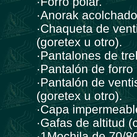
·Forro polar.
·Anorak acolchado 
·Chaqueta de vent
(goretex u otro).
·Pantalones de tre
·Pantalón de forro 
·Pantalón de vent
(goretex u otro).
·Capa impermeabl
·Gafas de altitud (
·1Mochila de 70/80