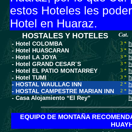
estos Hoteles les pode
Hotel en Huaraz.
HOSTALES Y HOTELES
Cat.
- Hotel COLOMBA
3 *
h
- Hotel HUASCARAN
3 *
h
- Hotel LA JOYA
3 *
h
- Hotel GRAND CESAR¨S
3 *
h
- Hotel EL PATIO MONTARREY
3 *
h
- Hotel TUMI
3 *
h
- HOSTAL WAULLAC INN
2 *
h
- HOSTAL CAMPESTRE MARIAN INN
2 *
h
- Casa Alojamiento “El Rey”
h
EQUIPO DE MONTAÑA RECOMENDA
HUAYH