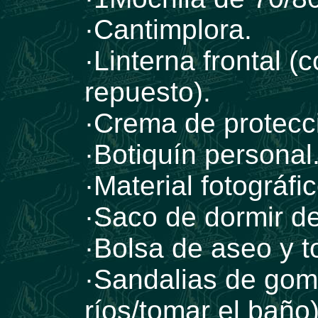
·Cantimplora.
·Linterna frontal (
repuesto).
·Crema de protecció
·Botiquín personal
·Material fotográfic
·Saco de dormir de
·Bolsa de aseo y to
·Sandalias de gom
ríos/tomar el baño)