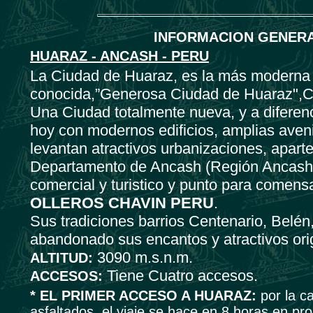
INFORMACION GENERAL
HUARAZ - ANCASH - PERU
La Ciudad de Huaraz, es la más moderna y
conocida,”Generosa Ciudad de Huaraz",Cap
Una Ciudad totalmente nueva, y a diferen
hoy con modernos edificios, amplias avenid
levantan atractivos urbanizaciones, aparte 
Departamento de Ancash (Región Ancash), 
comercial y turistico y punto para comens
OLLEROS CHAVIN PERU
.
Sus tradiciones barrios Centenario, Bel
abandonado sus encantos y atractivos ori
3090 m.s.n.m.
ALTITUD:
Tiene Cuatro accesos.
ACCESOS:
* EL PRIMER ACCESO A HUARAZ:
por la c
asfaltados, el viaje se hace en 8 horas en pr