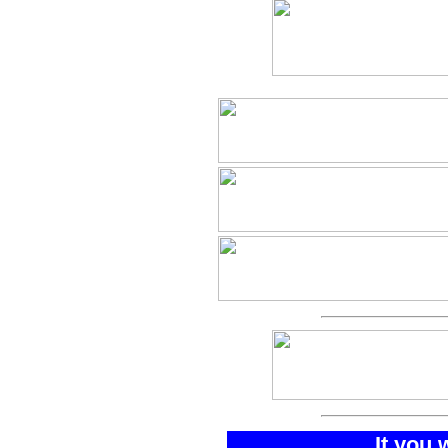
It you 