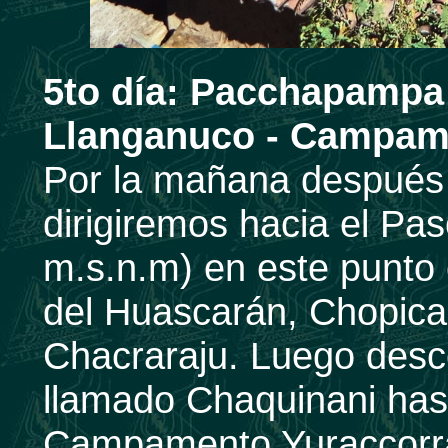
5to día:
Pacchapampa (
Llanganuco - Campame
Por la mañana después
dirigiremos hacia el Pa
m.s.n.m) en este punto
del Huascarán, Chopical
Chacraraju. Luego des
llamado Chaquinani hast
Campamento Yuraccorra