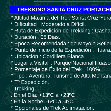
TREKKING SANTA CRUZ PORTACH
* Altitud Máxima del Trek Santa Cruz Yur
* Dificultad : Moderado a Difícil.
* Ruta de Expedición de Trekking : Cash
* Duración : 05 Dias.
* Época Recomendada : de Mayo a Setie
* Punto de inicio de la Expedición : Huara
* Ubicación : Cordillera Blanca.
* Lugar a Visitar : Parque Nacional Huasc
* Porcentaje de Éxito del Trek : 100%
* Tipo : Aventura, Turismo de Alta Montañ
* Tº Expedición.
- Trekking
: En el Día: +13ºC a +23ºC
: En la Noche: -6ºC a -4ºC
* Opcionales de Trek Aclimatación: