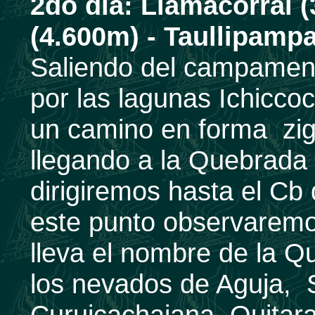
2do día:
Llamacorral 
(4.600m) - Taullipampa
Saliendo del campamen
por las lagunas Ichicco
un camino en forma zi
llegando a la Quebrada
dirigiremos hasta el C
este punto observaremo
lleva el nombre de la 
los nevados de Aguja,
Curuicachajana, Quitar