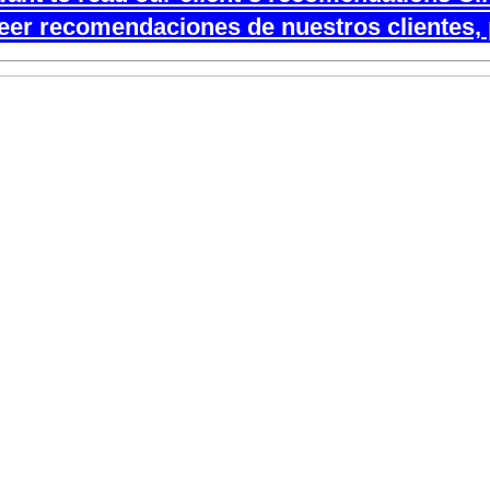
leer recomendaciones de nuestros clientes, 