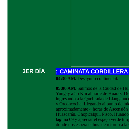
3ER DÍA
: CAMINATA CORDILLERA
04:30 AM.
Desayuno continental.
05:00 AM.
Salimos de la Ciudad de Huar
Yungay a 55 Km al norte de Huaraz. De 
ingresando a la Quebrada de Llanganuc
y Orconcocha, Llegando al punto de ini
aproximadamente 4 horas de Ascensión h
Huascarán, Chopicalqui, Pisco, Huandoy
laguna 69 y apreciar el espejo verde t
donde nos espera el bus de retorno a la