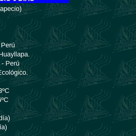
apecio)
 Perú
 Huayllapa.
 - Perú
Ecológico.
23ºC
6ºC
día)
ía)