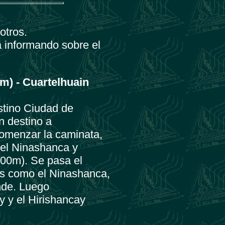
otros.
á informando sobre el
m) - Cuartelhuain
stino Ciudad de
n destino a
comenzar la caminata,
el Ninashanca y
100m). Se pasa el
s como el Ninashanca,
nde. Luego
 y el Hirishancay