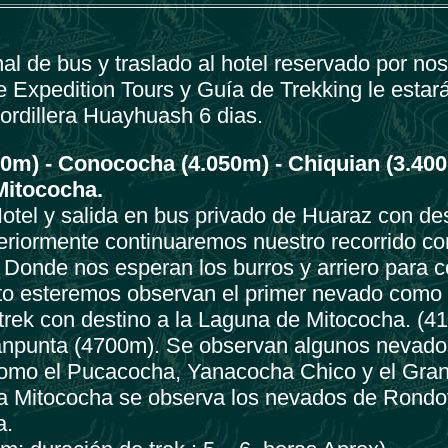
l de bus y traslado al hotel reservado por nos
e Expedition Tours y Guía de Trekking le estar
Cordillera Huayhuash 6 dias.
0m) - Conococha (4.050m) - Chiquian (3.400
Mitococha.
otel y salida en bus privado de Huaraz con de
riormente continuaremos nuestro recorrido co
 Donde nos esperan los burros y arriero para 
 esteremos observan el primer nevado como 
 trek con destino a la Laguna de Mitococha. (4
npunta (4700m). Se observan algunos nevado
omo el Pucacocha, Yanacocha Chico y el Gra
a Mitococha se observa los nevados de Rondoy
a.