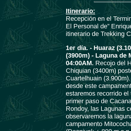
Itinerario:
Recepción en el Termina
El Personal de” Enriqu
itinerario de Trekking 
1er día. -
Huaraz (3.10
(3900m) - Laguna de 
04:00AM.
Recojo del H
Chiquian (3400m) poste
Cuartelhuain (3.900m).
desde este campamento
estaremos recorrido el
primer paso de Cacana
Rondoy, las Lagunas c
observaremos la lagun
campamento Mitococh