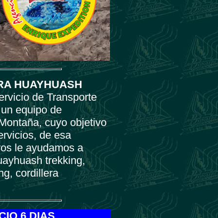
ERA HUAYHUASH
rvicio de Transporte
 un equipo de
 Montaña, cuyo objetivo
ervicios, de esa
tros le ayudamos a
huayhuash trekking,
g, cordillera
IO 6 DIAS