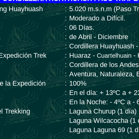
king Huayhuash
:
5.020 m.s.n.m (Paso Tr
:
Moderado a Difícil.
:
06 Días.
a
:
de Abril - Diciembre
:
Cordillera Huayhuash -
 Expedición Trek
:
Huaraz -
-
Cuartelhuain
:
Cordillera de los Andes
:
Aventura, Naturaleza, 
de la Expedición
:
100%
:
En el día: + 13ºC a + 
:
En la Noche: - 4ºC a - 
el Trekking
:
Laguna Churup (1 día)
Laguna Wilcacocha (1 
Laguna Laguna 69 (1 d