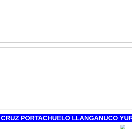
ERA BLANCA PERU,
operadores especializad
 Blanca Peru, contamos con un equipo de profe
 el campo de Turismo de Alta Montaña, cuyo obj
dad y garantía en todos nuestros servicios, de
 exigencias del Cliente. Nosotros le ayudamos 
 santa cruz yuraccoral llanganuco, itinerario de
trekking santa cruz yuraccoral llanganuco en p
 CRUZ PORTACHUELO LLANGANUCO YUR
rek Santa Cruz Yuraccoral: 4767 m.s.n.m.