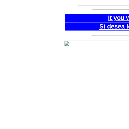
It you 
Si desea 