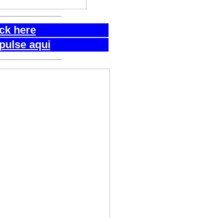
ick here
pulse aqui