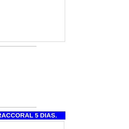
os en la organización
sionales de
etivo principal es
 esa manera, cumplir
en la Organizacion de
 trekking santa cruz
eru.
ACCORAL 5 DIAS.