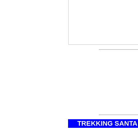
TRAVESIA CORDILL
de Travesia Cordillera
experiencia laboral en
brindar calidad, seguri
con las expectativas y
su informacion trekking
yuraccoral llanganuco, 
TREKKING SANTA
* Altitud Máxima del T