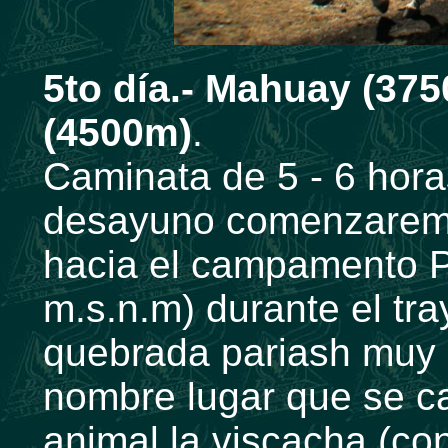
5to día.- Mahuay (37
(4500m)
.
Caminata de 5 - 6 hor
desayuno comenzaremos
hacia el campamento
m.s.n.m) durante el tr
quebrada pariash muy c
nombre lugar que se car
animal la viscacha (con