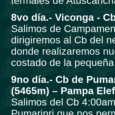
termales de Atuscanch
8vo día.- Viconga - C
Salimos de Campament
dirigiremos al Cb del 
donde realizaremos n
costado de la pequeña
9no día.- Cb de Puma
(5465m) – Pampa Elef
Salimos del Cb 4:00am
Pumarinri que nos perm