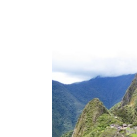
se puede subir a Huayn
HRS.
Abordaremos el 
(3.30 hrs. viaje) - Hotel