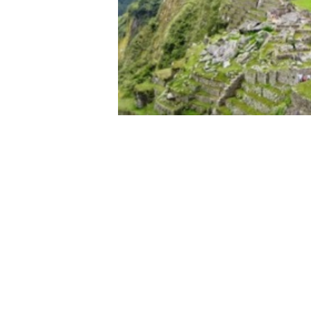
10mo día.- Vuelos Cus
Lima – Huaraz (bus).
Recojo y traslado del H
indicada por la compa
Vuelo Cusco - Lima (Se
- Salida de Cusco (con