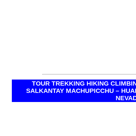
quitaraju, tour puno cu
climbing cordillera blan
tour puno cusco salkan
nevado quitaraju, tour 
picchu climbing cordiller
TOUR TREKKING HIKING CLIMBIN
SALKANTAY MACHUPICCHU – HUA
NEVAD
* Altitud Máxima Puno
* Altitud Máxima Macchupichu
* Altitud máxima trek Laguna Churup
* Altitud máxima Trek Santa Cruz