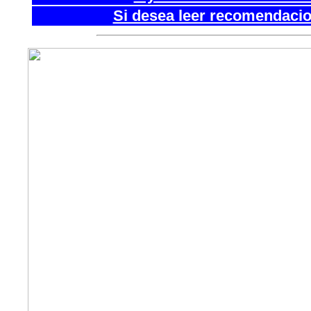
Si desea leer recomendacion