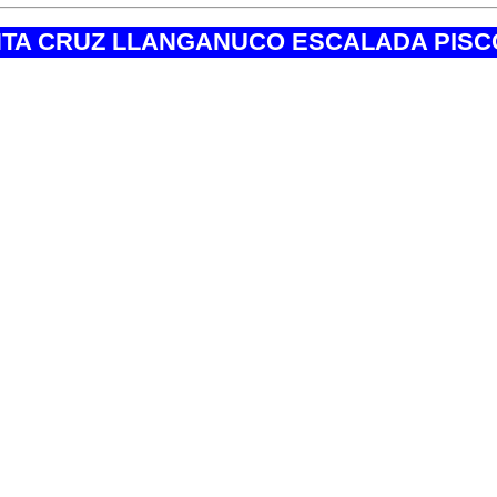
NTA CRUZ LLANGANUCO ESCALADA PISC
ek Santa Cruz
:
4.767 m.s.n.m
aña Pisco
5.750 m.s.n.m (Cum
:
sión Tocllaraju
6.034 m.s.n.m. (Cu
:
Moderado a Difícil.
:
15 Días.
:
ontaña Pisco
Arista SO.
:
v. Tocllaraju
Arista NO
:
a
de Mayo a Setiemb
:
Cordillera Blanca.
:
Bus cama - servicio
:
Aventura, Turismo 
:
En el dia: + 13ºC a
: