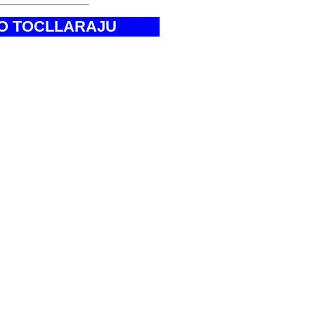
O TOCLLARAJU
bre).
mbre).
re.
 VIP.
de Montaña.
 23ºC