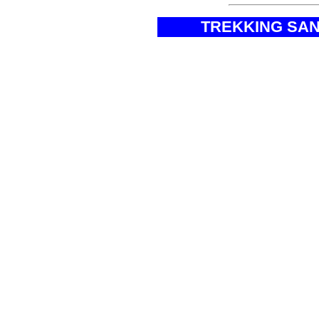
TREKKING SA
* Altitud máxima de Tr
Llanganuco
* Altitud máxima Mont
* Altitud máxima Ascen
* Dificultad
* Duración
* Ruta de Ascensión M
* Ruta de ascensión Ne
* Época Recomendad
* Ubicación
* Lugar a Visitar
* Tipo
* Tº Expedición.