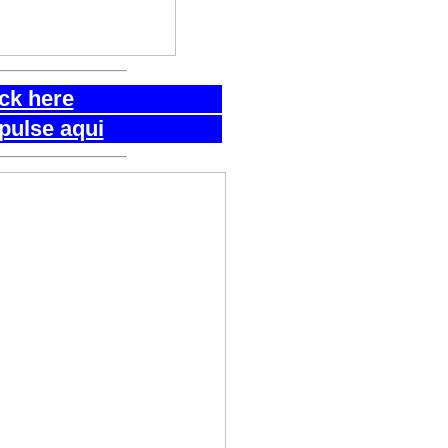
ick here
pulse aqui