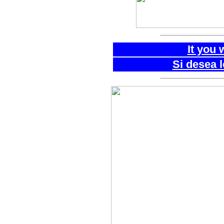
It you 
Si desea 