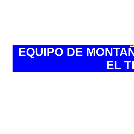
• Música ambiental
• Aire acondicionad
• Luz individual de 
EQUIPO DE MONTA
EL 
·Botas de trek
·Calcetines de
sintéticas: col
·Calcetines t
·Guantes finos