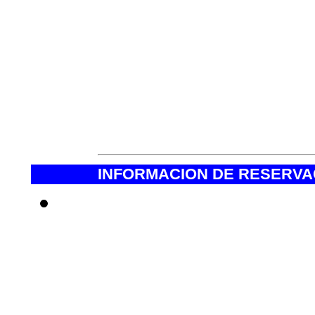
gorotex, casaca, guante
zapato de Trek , Ponch
el agua, Gorros para el 
etc )
- Bolsa de Dormir. (Pr
INFORMACION DE RESERVAC
* Estimados clien
realizar una reserv
esta manera el pr
para Ustedes.