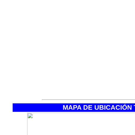
·Sandalias d
(duchas/vadea
baño).
·Zapatillas de
·Bolsa con d
dinero.
·Bolsas de pla
MAPA DE UBICACIÓN