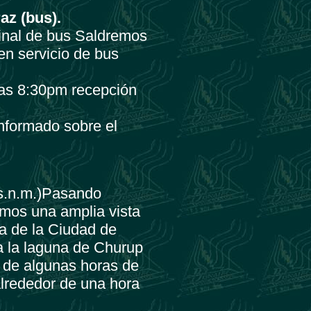
az (bus).
minal de bus Saldremos
en servicio de bus
las 8:30pm recepción
informado sobre el
.s.n.m.)Pasando
emos una amplia vista
ra de la Ciudad de
a la laguna de Churup
 de algunas horas de
lrededor de una hora