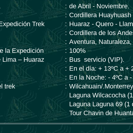
a
:
de Abril - Noviembre.
:
Cordillera Huayhuash 
 Expedición Trek
:
Huaraz - Quero - Llam
:
Cordillera de los Ande
:
Aventura, Naturaleza,
de la Expedición
:
100%
e Lima – Huaraz
:
Bus servicio (VIP).
:
En el día: + 13ºC a +
:
En la Noche: - 4ºC a -
l trek
:
Wilcahuain/.Monterrey
Laguna Wilcacocha (1
Laguna Laguna 69 (1 
Tour Chavin de Huanta