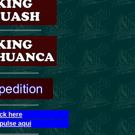
ick here
pulse aqui