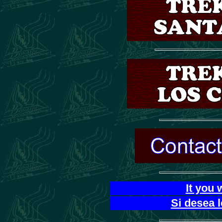
It you 
Si desea 