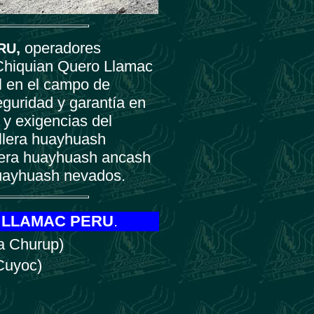
,
operadores
RU
 Chiquian Quero Llamac
l en el campo de
eguridad y garantía en
 y exigencias del
illera huayhuash
llera huayhuash ancash
 huayhuash nevados.
 LLAMAC PERU
.
a Churup)
Cuyoc)