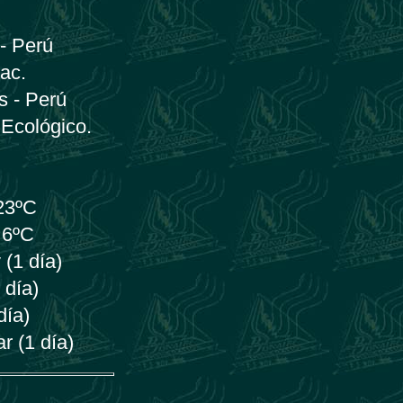
- Perú
ac.
s - Perú
 Ecológico.
 23ºC
 6ºC
 (1 día)
 día)
día)
r (1 día)