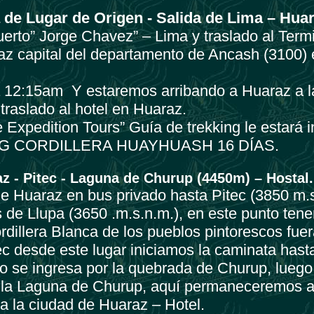
a de Lugar de Origen - Salida de Lima – Huar
erto” Jorge Chavez” – Lima y traslado al Ter
z capital del departamento de Ancash (3100) 
a 12:15am Y estaremos arribando a Huaraz a 
 traslado al hotel en Huaraz.
 Expedition Tours” Guía de trekking le estará 
KING CORDILLERA HUAYHUASH 16 DÍAS.
az - Pitec - Laguna de Churup (4450m) – Hostal.
de Huaraz en bus privado hasta Pitec (3850 m
s de Llupa (3650 .m.s.n.m.), en este punto ten
ordillera Blanca de los pueblos pintorescos fue
ec desde este lugar iniciamos la caminata hast
o se ingresa por la quebrada de Churup, luego
 la Laguna de Churup, aquí permaneceremos a
a la ciudad de Huaraz – Hotel.