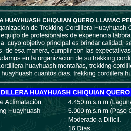
A HUAYHUASH CHIQUIAN QUERO LLAMAC PE
rganización de Trekking Cordillera Huayhuash
equipo de profesionales de experiencia labora
, cuyo objetivo principal es brindar calidad, s
s, de esa manera, cumplir con las expectativas
udamos en la organizacion de su trekking cord
cordillera huayhuash montañas, trekking cordi
ra huayhuash cuantos dias, trekking cordillera
DILLERA HUAYHUASH CHIQUIAN QUERO
de Aclimataciòn
:
4.450 m.s.n.m (Lagun
king Huayhuash
:
5.000 m.s.n.m (Paso 
:
Moderado a Difícil.
:
16 Días.