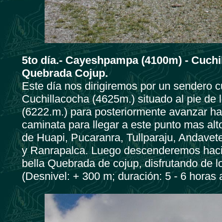
5to día.-
Cayeshpampa (4100m) - Cuchil
Quebrada Cojup.
Este día nos dirigiremos por un sendero c
Cuchillacocha (4625m.) situado al pie d
(6222.m.) para posteriormente avanzar ha
caminata para llegar a este punto mas alt
de Huapi, Pucaranra, Tullparaju, Andavet
y Ranrapalca. Luego descenderemos haci
bella Quebrada de cojup, disfrutando de l
(Desnivel: + 300 m; duración: 5 - 6 horas 