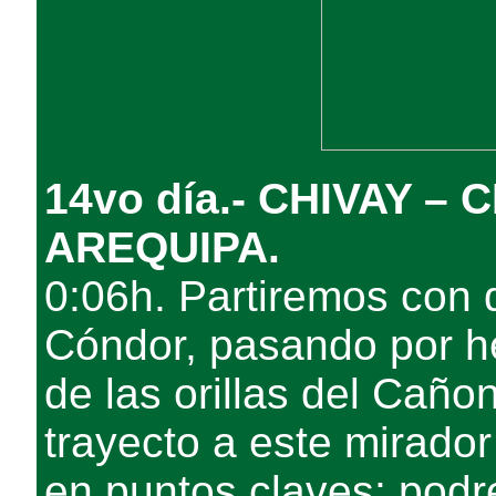
14vo día.- CHIVAY –
AREQUIPA.
0:06h. Partiremos con d
Cóndor, pasando por he
de las orillas del Caño
trayecto a este mirado
en puntos claves: podr