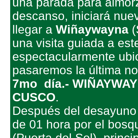
una parada para almor
descanso, iniciará nue
llegar a
Wiñaywayna
(
una visita guiada a es
espectacularmente ubi
pasaremos la última 
7mo día.- WIÑAYWA
CUSCO
.
Después del desayuno
de 01 hora por el bosq
(Puerta del Sol), princi