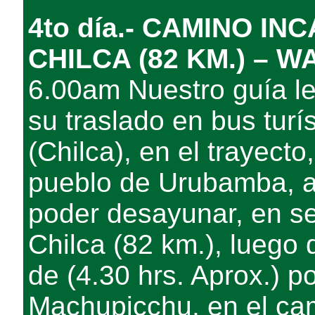
4to día.- CAMINO IN
CHILCA (82 KM.) – 
6.00am Nuestro guía le
su traslado en bus turís
(Chilca), en el trayect
pueblo de Urubamba, a
poder desayunar, en se
Chilca (82 km.), luego d
de (4.30 hrs. Aprox.) p
Machupicchu, en el c