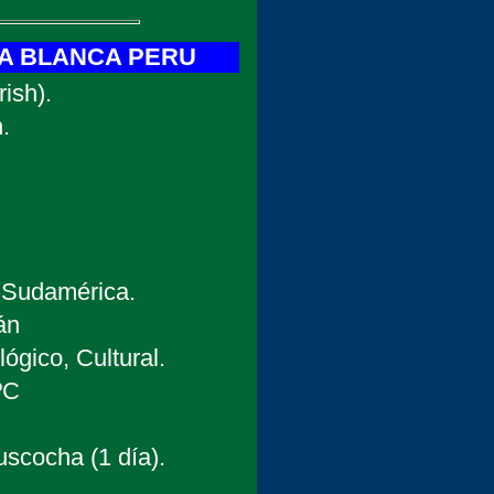
A BLANCA PERU
ish).
.
 Sudamérica.
án
ógico, Cultural.
ºC
scocha (1 día).