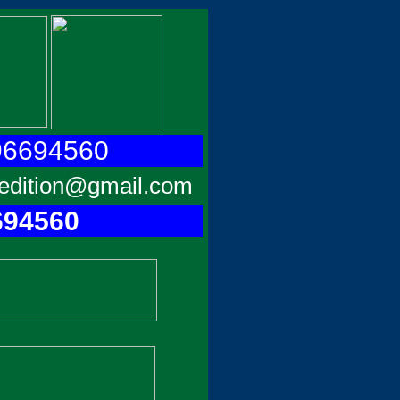
96694560
pedition@gmail.com
694560