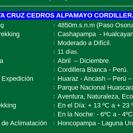
TA CRUZ CEDROS ALPAMAYO CORDILLER
4850m.s.n.m (Paso Osorur
ng
:
rekking
Cashapampa - Hualcayan
:
Moderado a Difícil.
:
11 días.
:
endada
Abril – Diciembre.
:
Cordillera Blanca - Perú.
:
 la Expedición
Huaraz - Ancash – Perú –
:
Parque Nacional Huascar
:
Aventura, Naturaleza, Ecol
:
ekking
En el Día: + 13 ºC a + 23 
:
En la Noche: - 6ºC a - 4ºC
:
 de Aclimatación
Honcopampa - Laguna Uru
: