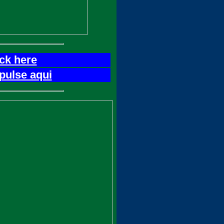
ick here
pulse aqui