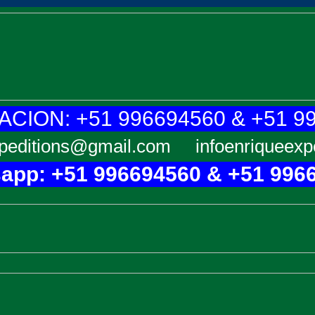
CION: +51 996694560 & +51 9
peditions@gmail.com
infoenriqueex
app: +51 996694560 & +51 996