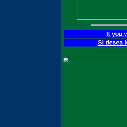
It you 
Si desea 