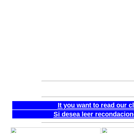
* Trekking Ascensión Nevado Ishinca Cojup V
* Trekking Ascensión Quilcayhuanca Nevado V
* Trekking Ascensión Nevado Vallunaraju Al
* Trekking Cedros Alpamayo Ascensión Monta
* Trekking Cordillera Huayhuash Ascensión M
* Trekking Santa Cruz Ascension Nevado Vallu
* Ascensión Montañas Vallunaraju Alpamayo 
* Ascension Nevado Vallunaraju 2 dias Cordil
* Ascension Nevado Vallunaraju 3 dias Ancas
* Ascensión Nevado Vallunaraju Huascaran S
[ Principal ]
[ Arriba ]
It you want to read our 
Si desea leer recondacion