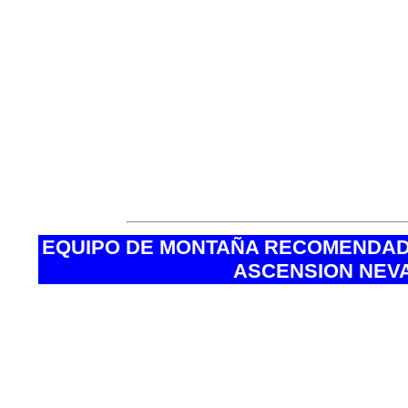
• Dos baños con tratamiento químico
• Viaje directo.
• Desayuno y/o almuerzo y/o cena.
• Servicio Abordo (Atención de Terra
• Video Abordo, con películas de estr
• Música ambiental.
• Aire acondicionado y calefacción.
• Luz individual de lectura.
EQUIPO DE MONTAÑA RECOMENDAD
ASCENSION NEV
·Botas de trekking.
·Botas de alta montaña.
·Calcetines de trekking (fibras sint
·Calcetines térmicos.
·Polainas/cubrebotas.