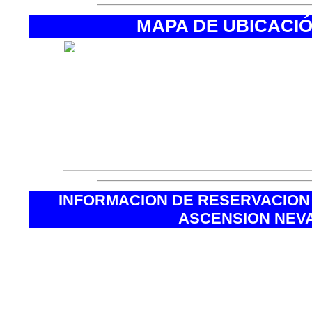
MAPA DE UBICACI
INFORMACION DE RESERVACION
ASCENSION NEV
- Estimados Clientes le recomendamos
esta manera nuestra compañía “Enrique
descuento especial por esta reservaci
- La reservación anticipada se realiza 
a pagarse a su arribo de Ud. A Perú 