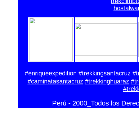
trekclimb
hostalwa
#enriqueexpedition
#trekkingsantacruz
#t
#caminatasantacruz
#trekkinghuaraz
#t
#trek
Perú - 2000_Todos los Dere