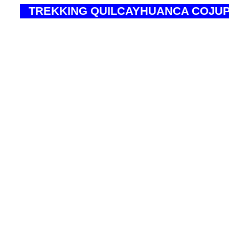
TREKKING QUILCAYHUANCA COJUP
* Altitud Máxima Trek Aclimatación Churu
* Altitud Máxima Trek Quilcayhuanca
* Altitud Máxima Ascensión Vallunaraju
* Dificultad
* Duración
* Ruta de Ascensión Nev. Vallunaraj
* Época Recomendada
* Ubicación
* Lugar a Visitar
* Punto de Inicio de la Expedición
* Tipo
* Tº del Trekking
* Tº en la Ascensión