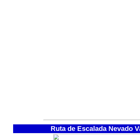
·Linterna frontal (con bombillas y 
·Crema de protección solar (labios
·Botiquín personal.
·Material fotográfico.
·Saco de dormir de altitud (pluma)
·Bolsa de aseo y toalla.
·Sandalias de goma (duchas/vadea
·Zapatillas de deporte.
·Bolsa con documentación y diner
·Piolet.
·Crampones automáticos (con ant
·Arnés.
·Mosquetones.
·Bolsas de plastico.
Ruta de Escalada Nevado Val